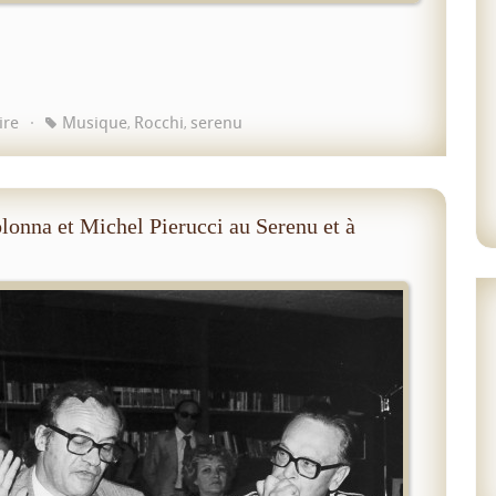
ire
Musique
Rocchi
serenu
,
,
lonna et Michel Pierucci au Serenu et à