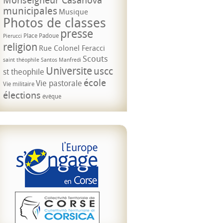
municipales
Musique
Photos de classes
presse
Place Padoue
Pierucci
religion
Rue Colonel Feracci
Scouts
saint théophile
Santos Manfredi
Universite
uscc
st theophile
école
Vie pastorale
Vie militaire
élections
évêque