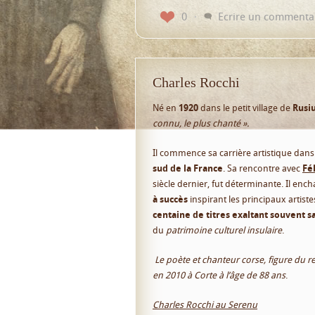
0
Ecrire un commenta
Charles Rocchi
Né en
1920
dans le petit village de
Rusi
connu, le plus chanté ».
Il commence sa carrière artistique dans
sud de la France
. Sa rencontre avec
Fél
siècle dernier, fut déterminante. Il ench
à succès
inspirant les principaux artiste
centaine de titres exaltant souvent s
du
patrimoine culturel insulaire
.
Le poète et chanteur corse, figure du r
en 2010 à Corte à l’âge de 88 ans
.
Charles Rocchi au Serenu