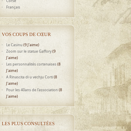
Corse
Français
VOS COUPS DE CŒUR
Le Casinu
(9 J'aime)
Zoom sur le statue Gaffory
(9
J'aime)
Les personnalités cortenaises
(8
J'aime)
A Rinascita di u vechju Corti
(8
J'aime)
Pour les 40ans de l’association
(8
J'aime)
LES PLUS CONSULTÉES