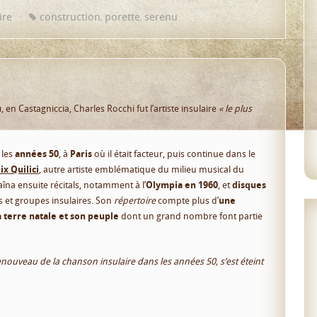
ire
construction
porette
serenu
,
,
u
, en Castagniccia, Charles Rocchi fut l’artiste insulaire
« le plus
 les
années 50
, à
Paris
où il était facteur, puis continue dans le
ix Quilici
, autre artiste emblématique du milieu musical du
aîna ensuite récitals, notamment à l’
Olympia en 1960
, et
disques
s et groupes insulaires. Son
répertoire
compte plus d’
une
a terre natale et son peuple
dont un grand nombre font partie
enouveau de la chanson insulaire dans les années 50, s’est éteint