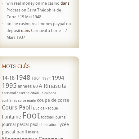
win real money online casino
dans
Procession Saint Théophile de
Corte / 19 Mai 1948
online casino real money paypal no
deposit
dans
Carnaval à Corte – 7
Mars 1937
MOTS-CLÉS
1948
1994
14-18
1961
1974
1995
A Rinascita
années 60
carnaval
caserne
citadelle
colonna
coupe de corse
confréries
corse matin
Cours Paoli
Duc de Padoue
Foot
Fontaine
football
journal
lycée
journal pascal paoli
Libération
pascal paoli
mairie
Monseigneur Casanova