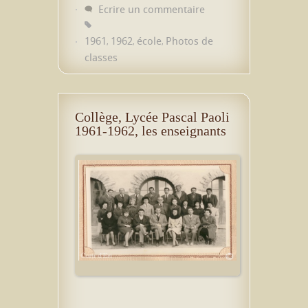
Ecrire un commentaire
1961
1962
école
Photos de
,
,
,
classes
Collège, Lycée Pascal Paoli
1961-1962, les enseignants