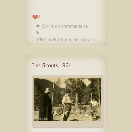
1
Ecrire un commentaire
1961
noël
Photos de classes
,
,
Les Scouts 1961