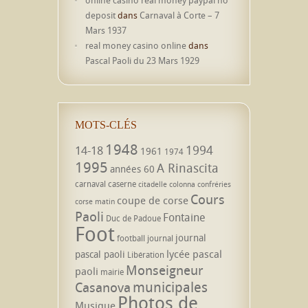
deposit
dans
Carnaval à Corte – 7
Mars 1937
real money casino online
dans
Pascal Paoli du 23 Mars 1929
MOTS-CLÉS
1948
1994
14-18
1961
1974
1995
A Rinascita
années 60
carnaval
caserne
citadelle
colonna
confréries
Cours
coupe de corse
corse matin
Paoli
Fontaine
Duc de Padoue
Foot
journal
football
journal
lycée pascal
pascal paoli
Libération
Monseigneur
paoli
mairie
municipales
Casanova
Photos de
Musique