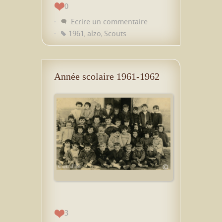
0
Ecrire un commentaire
1961
alzo
Scouts
,
,
Année scolaire 1961-1962
3