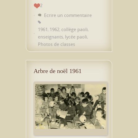
2
Ecrire un commentaire
1961
1962
collège paoli
,
,
,
enseignants
lycée paoli
,
,
Photos de classes
Arbre de noël 1961