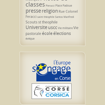
classes
Place Padoue
Pierucci
presse
religion
Rue Colonel
Feracci
saint théophile
Santos Manfredi
Scouts
st theophile
Universite
uscc
Vie
Vie militaire
école
élections
pastorale
évêque