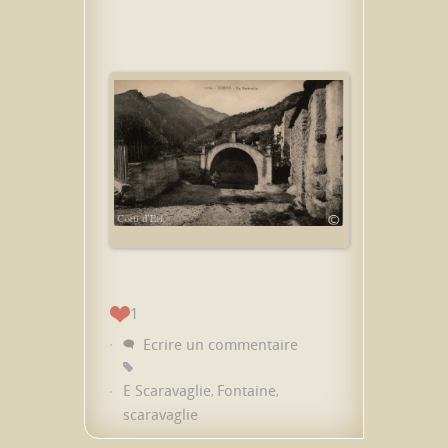
1
Ecrire un commentaire
E Scaravaglie
Fontaine
,
,
scaravaglie