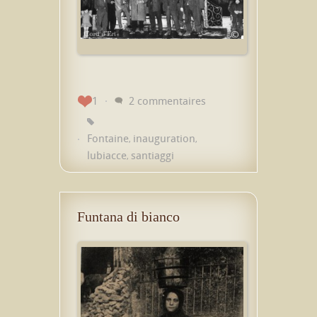
1
2 commentaires
Fontaine
inauguration
,
,
lubiacce
santiaggi
,
Funtana di bianco