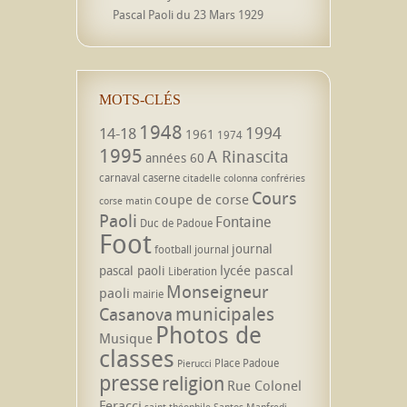
Pascal Paoli du 23 Mars 1929
MOTS-CLÉS
1948
1994
14-18
1961
1974
1995
A Rinascita
années 60
carnaval
caserne
citadelle
colonna
confréries
Cours
coupe de corse
corse matin
Paoli
Fontaine
Duc de Padoue
Foot
journal
football
journal
lycée pascal
pascal paoli
Libération
Monseigneur
paoli
mairie
municipales
Casanova
Photos de
Musique
classes
Place Padoue
Pierucci
presse
religion
Rue Colonel
Feracci
saint théophile
Santos Manfredi