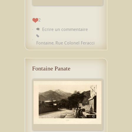
2
Ecrire un commentaire
Fontaine
Rue Colonel Feracci
,
Fontaine Panate