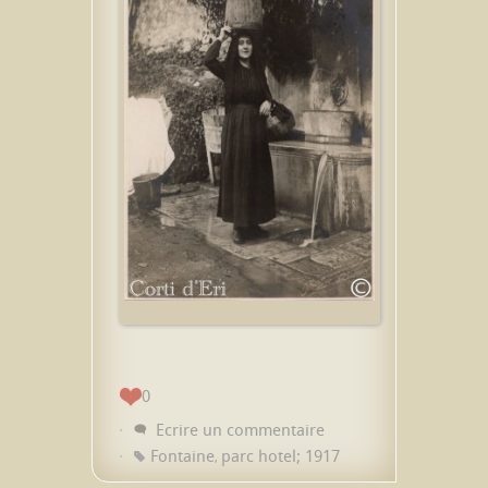
0
Ecrire un commentaire
Fontaine
parc hotel; 1917
,