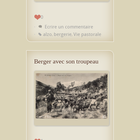
0
Ecrire un commentaire
alzo
bergerie
Vie pastorale
,
,
Berger avec son troupeau