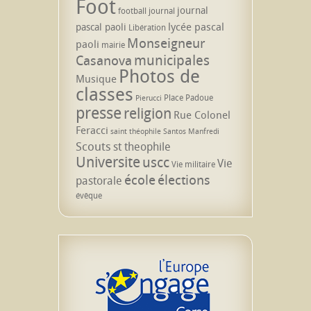
Foot
journal
football
journal
lycée pascal
pascal paoli
Libération
Monseigneur
paoli
mairie
municipales
Casanova
Photos de
Musique
classes
Place Padoue
Pierucci
presse
religion
Rue Colonel
Feracci
saint théophile
Santos Manfredi
Scouts
st theophile
Universite
uscc
Vie
Vie militaire
école
élections
pastorale
évêque