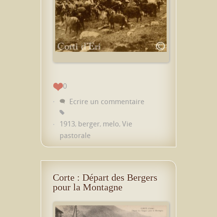
0
Ecrire un commentaire
1913
berger
melo
Vie
,
,
,
pastorale
Corte : Départ des Bergers
pour la Montagne