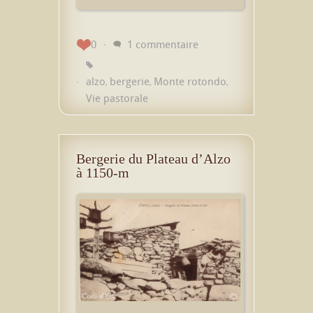
0
1 commentaire
alzo
bergerie
Monte rotondo
,
,
,
Vie pastorale
Bergerie du Plateau d’Alzo
à 1150-m