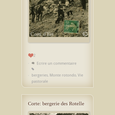
2
Ecrire un commentaire
bergeries
Monte rotondo
Vie
,
,
pastorale
Corte: bergerie des Rotelle