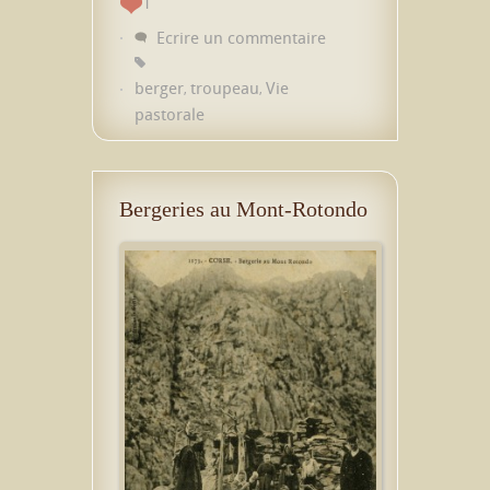
1
Ecrire un commentaire
berger
troupeau
Vie
,
,
pastorale
Bergeries au Mont-Rotondo