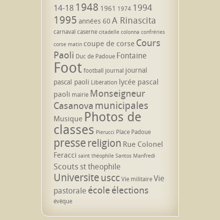
1948
1994
14-18
1961
1974
1995
A Rinascita
années 60
carnaval
caserne
citadelle
colonna
confréries
Cours
coupe de corse
corse matin
Paoli
Fontaine
Duc de Padoue
Foot
journal
football
journal
lycée pascal
pascal paoli
Libération
Monseigneur
paoli
mairie
municipales
Casanova
Photos de
Musique
classes
Place Padoue
Pierucci
presse
religion
Rue Colonel
Feracci
saint théophile
Santos Manfredi
Scouts
st theophile
Universite
uscc
Vie
Vie militaire
école
élections
pastorale
évêque