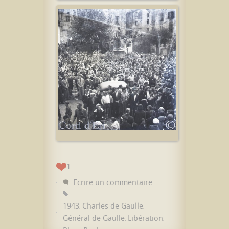
1
Ecrire un commentaire
1943
Charles de Gaulle
,
,
Général de Gaulle
Libération
,
,