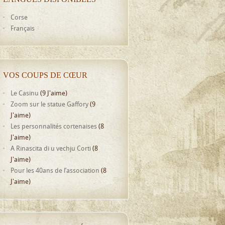
Corse
Français
VOS COUPS DE CŒUR
Le Casinu
(9 J'aime)
Zoom sur le statue Gaffory
(9
J'aime)
Les personnalités cortenaises
(8
J'aime)
A Rinascita di u vechju Corti
(8
J'aime)
Pour les 40ans de l’association
(8
J'aime)