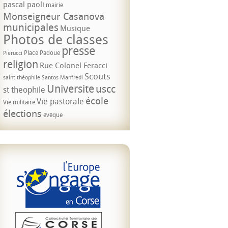
pascal paoli
mairie
Monseigneur Casanova
municipales
Musique
Photos de classes
presse
Place Padoue
Pierucci
religion
Rue Colonel Feracci
Scouts
saint théophile
Santos Manfredi
Universite
uscc
st theophile
école
Vie pastorale
Vie militaire
élections
évêque