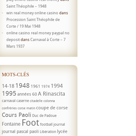
Saint Théophile – 1948
win real money online casino
dans
Procession Saint Théophile de
Corte / 19 Mai 1948
online casino real money paypal no
deposit
dans
Carnaval à Corte – 7
Mars 1937
MOTS-CLÉS
1948
1994
14-18
1961
1974
1995
A Rinascita
années 60
carnaval
caserne
citadelle
colonna
coupe de corse
confréries
corse matin
Cours Paoli
Duc de Padoue
Foot
Fontaine
football
journal
lycée
journal pascal paoli
Libération