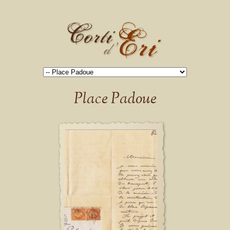
Place Padoue