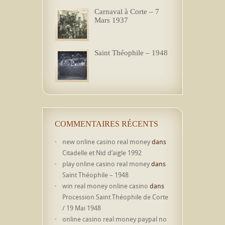
Carnaval à Corte – 7
Mars 1937
Saint Théophile – 1948
COMMENTAIRES RÉCENTS
new online casino real money
dans
Citadelle et Nid d’aigle 1992
play online casino real money
dans
Saint Théophile – 1948
win real money online casino
dans
Procession Saint Théophile de Corte
/ 19 Mai 1948
online casino real money paypal no