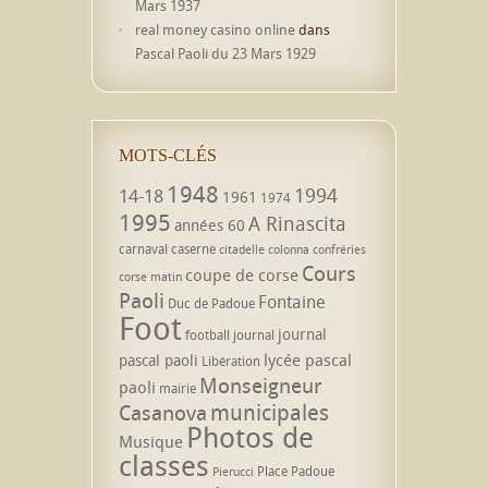
Mars 1937
real money casino online
dans
Pascal Paoli du 23 Mars 1929
MOTS-CLÉS
1948
1994
14-18
1961
1974
1995
A Rinascita
années 60
carnaval
caserne
citadelle
colonna
confréries
Cours
coupe de corse
corse matin
Paoli
Fontaine
Duc de Padoue
Foot
journal
football
journal
lycée pascal
pascal paoli
Libération
Monseigneur
paoli
mairie
municipales
Casanova
Photos de
Musique
classes
Place Padoue
Pierucci