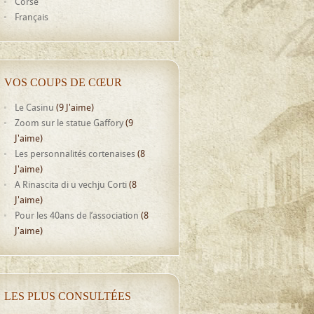
Corse
Français
VOS COUPS DE CŒUR
Le Casinu
(9 J'aime)
Zoom sur le statue Gaffory
(9
J'aime)
Les personnalités cortenaises
(8
J'aime)
A Rinascita di u vechju Corti
(8
J'aime)
Pour les 40ans de l’association
(8
J'aime)
LES PLUS CONSULTÉES