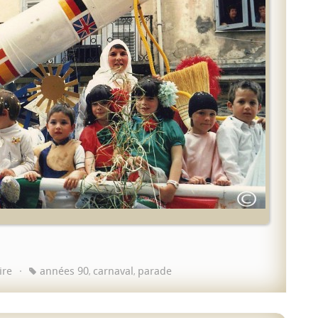
ire
années 90
carnaval
parade
,
,