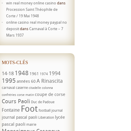
win real money online casino
dans
Procession Saint Théophile de
Corte / 19 Mai 1948
online casino real money paypal no
deposit
dans
Carnaval à Corte – 7
Mars 1937
MOTS-CLÉS
1948
1994
14-18
1961
1974
1995
A Rinascita
années 60
carnaval
caserne
citadelle
colonna
coupe de corse
confréries
corse matin
Cours Paoli
Duc de Padoue
Foot
Fontaine
football
journal
lycée
journal pascal paoli
Libération
pascal paoli
mairie
Monseigneur Casanova