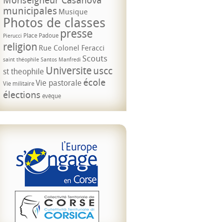
municipales
Musique
Photos de classes
presse
Place Padoue
Pierucci
religion
Rue Colonel Feracci
Scouts
saint théophile
Santos Manfredi
Universite
uscc
st theophile
école
Vie pastorale
Vie militaire
élections
évêque