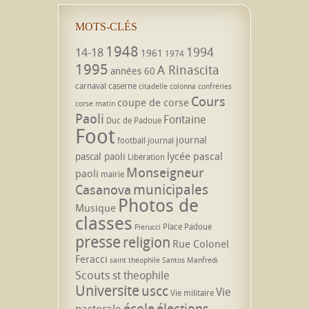
MOTS-CLÉS
1948
1994
14-18
1961
1974
1995
A Rinascita
années 60
carnaval
caserne
citadelle
colonna
confréries
Cours
coupe de corse
corse matin
Paoli
Fontaine
Duc de Padoue
Foot
journal
football
journal
lycée pascal
pascal paoli
Libération
Monseigneur
paoli
mairie
municipales
Casanova
Photos de
Musique
classes
Place Padoue
Pierucci
presse
religion
Rue Colonel
Feracci
saint théophile
Santos Manfredi
Scouts
st theophile
Universite
uscc
Vie
Vie militaire
école
élections
pastorale