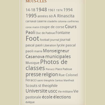
MOTS-CLÉS
1948
1994
14-18
1961
1974
1995
A Rinascita
années 60
carnaval
caserne
citadelle
colonna
confréries
Cours
coupe de corse
corse matin
Paoli
Fontaine
Duc de Padoue
Foot
journal
football
journal
lycée pascal
pascal paoli
Libération
Monseigneur
paoli
mairie
municipales
Casanova
Photos de
Musique
classes
Place Padoue
Pierucci
presse
religion
Rue Colonel
Feracci
saint théophile
Santos Manfredi
Scouts
st theophile
Universite
uscc
Vie
Vie militaire
école
élections
pastorale
évêque