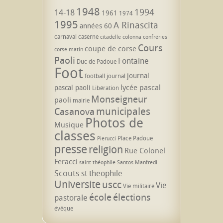
1948
1994
14-18
1961
1974
1995
A Rinascita
années 60
carnaval
caserne
citadelle
colonna
confréries
Cours
coupe de corse
corse matin
Paoli
Fontaine
Duc de Padoue
Foot
journal
football
journal
lycée pascal
pascal paoli
Libération
Monseigneur
paoli
mairie
municipales
Casanova
Photos de
Musique
classes
Place Padoue
Pierucci
presse
religion
Rue Colonel
Feracci
saint théophile
Santos Manfredi
Scouts
st theophile
Universite
uscc
Vie
Vie militaire
école
élections
pastorale
évêque