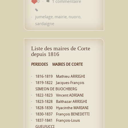
0
1 commentaire
jumelage
mairie
nuoro
,
,
,
sardaigne
Liste des maires de Corte
depuis 1816
PERIODES
MAIRES DE CORTE
1816-1819 Mathieu ARRIGHI
1819-1822 Jacques-François
SIMEON DE BUOCHBERG
1822-1823 Vincent ADRIANI
1823-1828 Balthazar ARRIGHI
1828-1830 Hyacinthe MARIANI
1830-1837 François BENEDETTI
1837-1841 François-Louis
GUELFUCCI