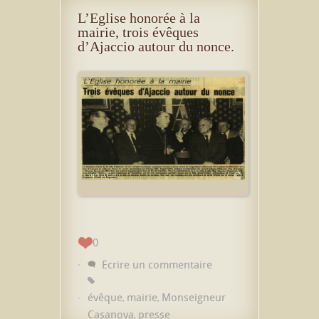
L’Eglise honorée à la
mairie, trois évêques
d’Ajaccio autour du nonce.
0
Ecrire un commentaire
évêque
mairie
Monseigneur
,
,
Casanova
presse
,