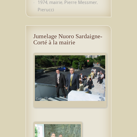
1974
mairie
Pierre Messmer
,
,
,
Pierucci
Jumelage Nuoro Sardaigne-
Corté à la mairie