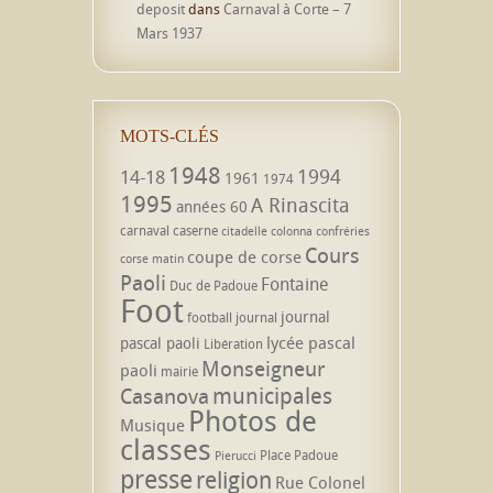
deposit
dans
Carnaval à Corte – 7
Mars 1937
MOTS-CLÉS
1948
1994
14-18
1961
1974
1995
A Rinascita
années 60
carnaval
caserne
citadelle
colonna
confréries
Cours
coupe de corse
corse matin
Paoli
Fontaine
Duc de Padoue
Foot
journal
football
journal
lycée pascal
pascal paoli
Libération
Monseigneur
paoli
mairie
municipales
Casanova
Photos de
Musique
classes
Place Padoue
Pierucci
presse
religion
Rue Colonel