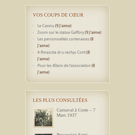
VOS COUPS DE CŒUR
Le Casinu
(9 J'aime)
Zoom sur le statue Gaffory
(9 J'aime)
Les personnalités cortenaises
(8
J'aime)
A Rinascita di u vechju Corti
(8
J'aime)
Pour les 40ans de l’association
(8
J'aime)
LES PLUS CONSULTÉES
Carnaval à Corte – 7
Mars 1937
Procession Saint