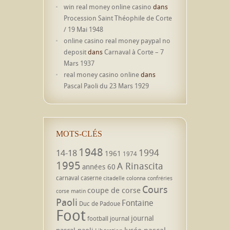
win real money online casino
dans
Procession Saint Théophile de Corte
/ 19 Mai 1948
online casino real money paypal no
deposit
dans
Carnaval à Corte – 7
Mars 1937
real money casino online
dans
Pascal Paoli du 23 Mars 1929
MOTS-CLÉS
1948
1994
14-18
1961
1974
1995
A Rinascita
années 60
carnaval
caserne
citadelle
colonna
confréries
Cours
coupe de corse
corse matin
Paoli
Fontaine
Duc de Padoue
Foot
journal
football
journal
lycée pascal