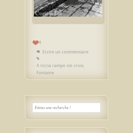
4
Ecrire un commentaire
A riccia rampe ste croix
,
Fontaine