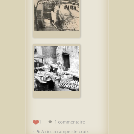
1
1 commentaire
A riccia rampe ste croix