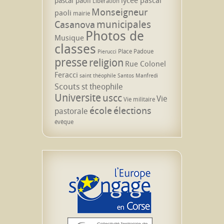
pascal paoli
Libération
Monseigneur
paoli
mairie
municipales
Casanova
Photos de
Musique
classes
Place Padoue
Pierucci
presse
religion
Rue Colonel
Feracci
saint théophile
Santos Manfredi
Scouts
st theophile
Universite
uscc
Vie
Vie militaire
école
élections
pastorale
évêque