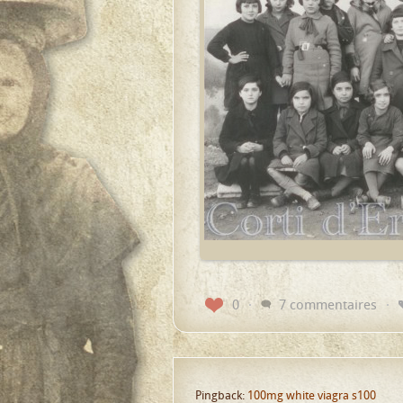
0
7 commentaires
Pingback:
100mg white viagra s100