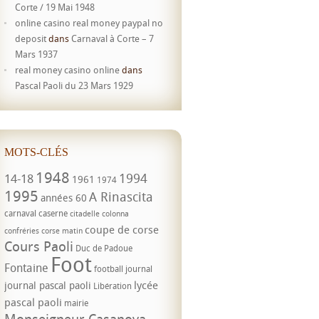
Corte / 19 Mai 1948
online casino real money paypal no
deposit
dans
Carnaval à Corte – 7
Mars 1937
real money casino online
dans
Pascal Paoli du 23 Mars 1929
MOTS-CLÉS
1948
1994
14-18
1961
1974
1995
A Rinascita
années 60
carnaval
caserne
citadelle
colonna
coupe de corse
confréries
corse matin
Cours Paoli
Duc de Padoue
Foot
Fontaine
football
journal
lycée
journal pascal paoli
Libération
pascal paoli
mairie
Monseigneur Casanova