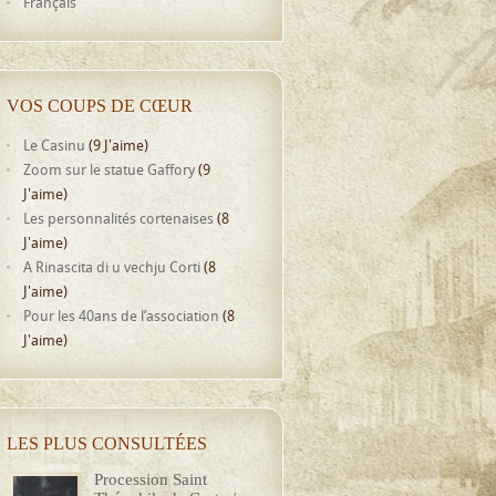
Français
VOS COUPS DE CŒUR
Le Casinu
(9 J'aime)
Zoom sur le statue Gaffory
(9
J'aime)
Les personnalités cortenaises
(8
J'aime)
A Rinascita di u vechju Corti
(8
J'aime)
Pour les 40ans de l’association
(8
J'aime)
LES PLUS CONSULTÉES
Procession Saint