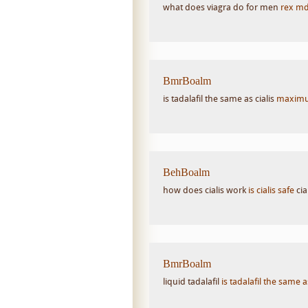
what does viagra do for men
rex md
BmrBoalm
is tadalafil the same as cialis
maximum
BehBoalm
how does cialis work
is cialis safe
cia
BmrBoalm
liquid tadalafil
is tadalafil the same as