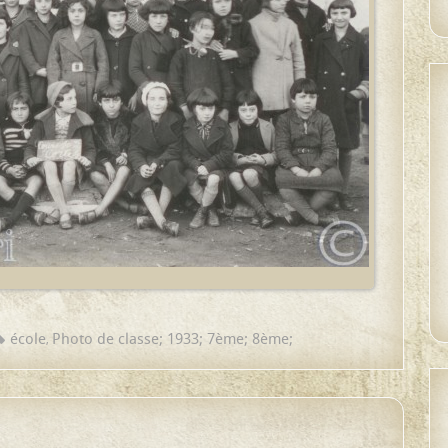
école
Photo de classe; 1933; 7ème; 8ème;
,