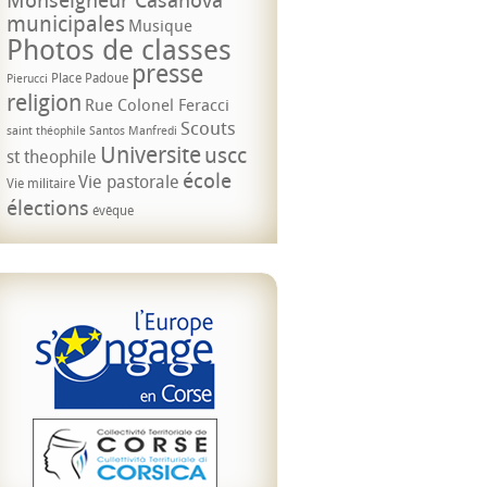
municipales
Musique
Photos de classes
presse
Place Padoue
Pierucci
religion
Rue Colonel Feracci
Scouts
saint théophile
Santos Manfredi
Universite
uscc
st theophile
école
Vie pastorale
Vie militaire
élections
évêque