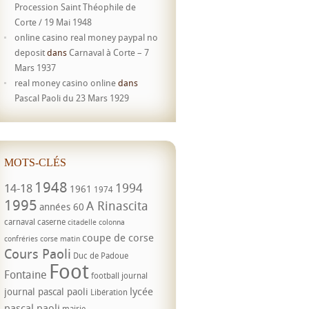
Procession Saint Théophile de
Corte / 19 Mai 1948
online casino real money paypal no
deposit
dans
Carnaval à Corte – 7
Mars 1937
real money casino online
dans
Pascal Paoli du 23 Mars 1929
MOTS-CLÉS
1948
1994
14-18
1961
1974
1995
A Rinascita
années 60
carnaval
caserne
citadelle
colonna
coupe de corse
confréries
corse matin
Cours Paoli
Duc de Padoue
Foot
Fontaine
football
journal
lycée
journal pascal paoli
Libération
pascal paoli
mairie