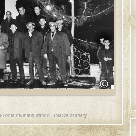
Fontaine
inauguration
lubiacce
santiaggi
,
,
,