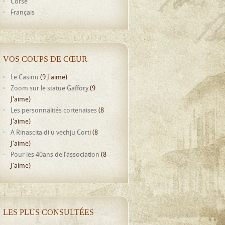
Corse
Français
VOS COUPS DE CŒUR
Le Casinu
(9 J'aime)
Zoom sur le statue Gaffory
(9
J'aime)
Les personnalités cortenaises
(8
J'aime)
A Rinascita di u vechju Corti
(8
J'aime)
Pour les 40ans de l’association
(8
J'aime)
LES PLUS CONSULTÉES