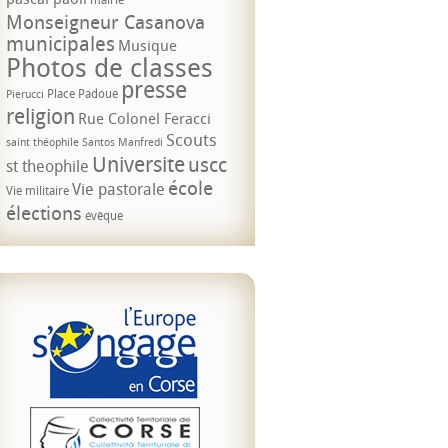
Monseigneur Casanova
municipales
Musique
Photos de classes
presse
Place Padoue
Pierucci
religion
Rue Colonel Feracci
Scouts
saint théophile
Santos Manfredi
Universite
uscc
st theophile
école
Vie pastorale
Vie militaire
élections
évêque