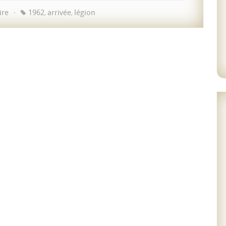
ire
1962
arrivée
légion
,
,