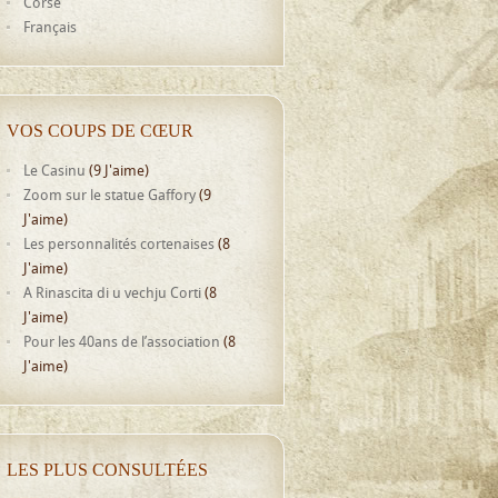
Corse
Français
VOS COUPS DE CŒUR
Le Casinu
(9 J'aime)
Zoom sur le statue Gaffory
(9
J'aime)
Les personnalités cortenaises
(8
J'aime)
A Rinascita di u vechju Corti
(8
J'aime)
Pour les 40ans de l’association
(8
J'aime)
LES PLUS CONSULTÉES