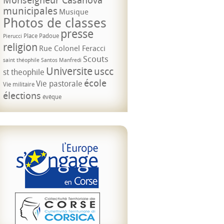
municipales
Musique
Photos de classes
presse
Place Padoue
Pierucci
religion
Rue Colonel Feracci
Scouts
saint théophile
Santos Manfredi
Universite
uscc
st theophile
école
Vie pastorale
Vie militaire
élections
évêque