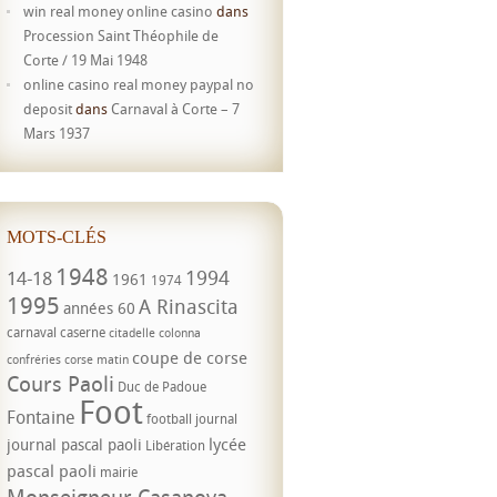
win real money online casino
dans
Procession Saint Théophile de
Corte / 19 Mai 1948
online casino real money paypal no
deposit
dans
Carnaval à Corte – 7
Mars 1937
MOTS-CLÉS
1948
1994
14-18
1961
1974
1995
A Rinascita
années 60
carnaval
caserne
citadelle
colonna
coupe de corse
confréries
corse matin
Cours Paoli
Duc de Padoue
Foot
Fontaine
football
journal
lycée
journal pascal paoli
Libération
pascal paoli
mairie
Monseigneur Casanova