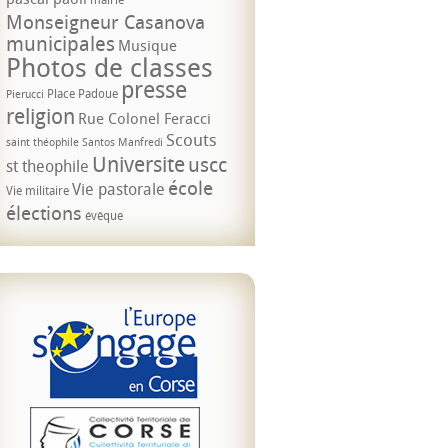
Monseigneur Casanova
municipales
Musique
Photos de classes
presse
Place Padoue
Pierucci
religion
Rue Colonel Feracci
Scouts
saint théophile
Santos Manfredi
Universite
uscc
st theophile
école
Vie pastorale
Vie militaire
élections
évêque