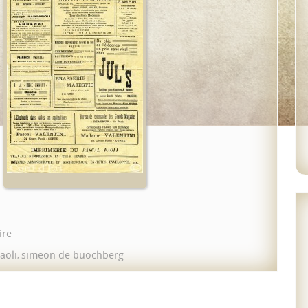
ire
aoli
simeon de buochberg
,