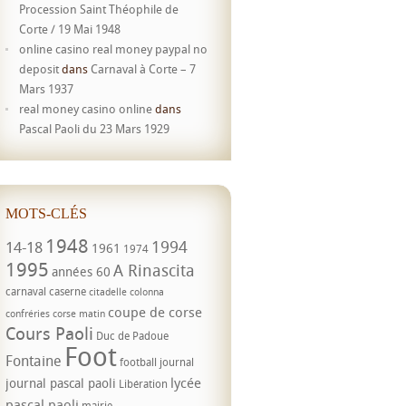
Procession Saint Théophile de
Corte / 19 Mai 1948
online casino real money paypal no
deposit
dans
Carnaval à Corte – 7
Mars 1937
real money casino online
dans
Pascal Paoli du 23 Mars 1929
MOTS-CLÉS
1948
1994
14-18
1961
1974
1995
A Rinascita
années 60
carnaval
caserne
citadelle
colonna
coupe de corse
confréries
corse matin
Cours Paoli
Duc de Padoue
Foot
Fontaine
football
journal
lycée
journal pascal paoli
Libération
pascal paoli
mairie