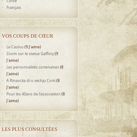
Corse
Français
VOS COUPS DE CŒUR
Le Casinu
(9 J'aime)
Zoom sur le statue Gaffory
(9
J'aime)
Les personnalités cortenaises
(8
J'aime)
A Rinascita di u vechju Corti
(8
J'aime)
Pour les 40ans de l’association
(8
J'aime)
LES PLUS CONSULTÉES