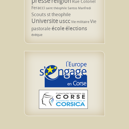
presse
religion
Rue Colonel
Feracci
saint théophile
Santos Manfredi
Scouts
st theophile
Universite
uscc
Vie
Vie militaire
école
élections
pastorale
évêque