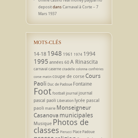
deposit
dans
Carnaval à Corte – 7
Mars 1937
MOTS-CLÉS
1948
1994
14-18
1961
1974
1995
A Rinascita
années 60
carnaval
caserne
citadelle
colonna
confréries
Cours
coupe de corse
corse matin
Paoli
Fontaine
Duc de Padoue
Foot
journal
football
journal
lycée pascal
pascal paoli
Libération
Monseigneur
paoli
mairie
municipales
Casanova
Photos de
Musique
classes
Place Padoue
Pierucci