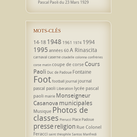
Pascal Paoli du 23 Mars 1929
MOTS-CLÉS
1948
1994
14-18
1961
1974
1995
A Rinascita
années 60
carnaval
caserne
citadelle
colonna
confréries
Cours
coupe de corse
corse matin
Paoli
Fontaine
Duc de Padoue
Foot
journal
football
journal
lycée pascal
pascal paoli
Libération
Monseigneur
paoli
mairie
municipales
Casanova
Photos de
Musique
classes
Place Padoue
Pierucci
presse
religion
Rue Colonel
Feracci
saint théophile
Santos Manfredi