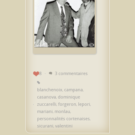
8
3 commentaires
blanchenoix
campana
,
,
casanova
dominique
,
zuccarelli
forgeron
lepori
,
,
,
mariani
monlau
,
,
personnalités cortenaises
,
sicurani
valentini
,