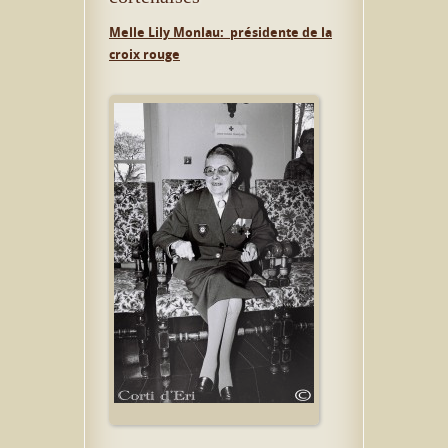
Melle Lily Monlau: présidente de la
croix rouge