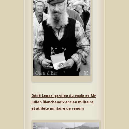
Dédé
Lepori gardien du stade et Mr
Julien Blanchenoix ancien militaire
et athlète militaire de renom