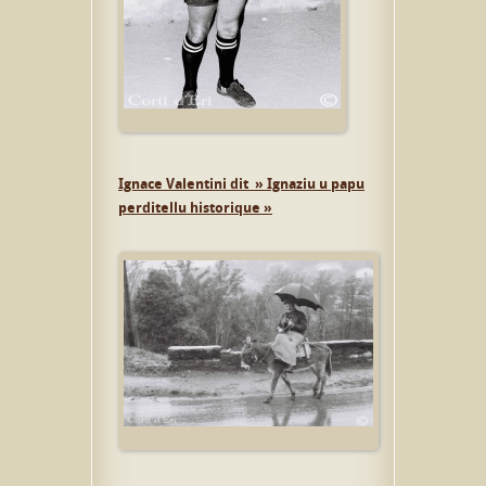
Ignace Valentini dit » Ignaziu u papu
perditellu historique »