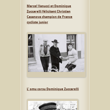
Marcel Vanucci et Dominique
Zuccarelli félicitant Christian
Casanova champion de France
cycliste junior
L’ omu corsu Dominique Zuccarelli