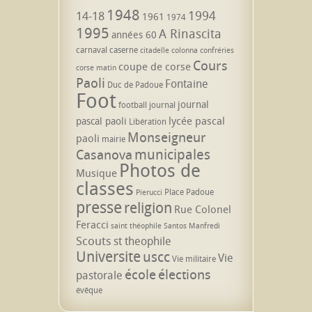
1948
1994
14-18
1961
1974
1995
A Rinascita
années 60
carnaval
caserne
citadelle
colonna
confréries
Cours
coupe de corse
corse matin
Paoli
Fontaine
Duc de Padoue
Foot
journal
football
journal
lycée pascal
pascal paoli
Libération
Monseigneur
paoli
mairie
municipales
Casanova
Photos de
Musique
classes
Place Padoue
Pierucci
presse
religion
Rue Colonel
Feracci
saint théophile
Santos Manfredi
Scouts
st theophile
Universite
uscc
Vie
Vie militaire
école
élections
pastorale
évêque