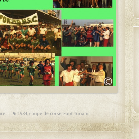
ire
1984
coupe de corse
Foot
furiani
,
,
,