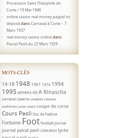
Procession Saint Théophile de
Corte / 19 Mai 1948
online casino real money paypal no
deposit
dans
Carnaval à Corte – 7
Mars 1937
real money casino online
dans
Pascal Paoli du 23 Mars 1929
MOTS-CLÉS
1948
1994
14-18
1961
1974
1995
A Rinascita
années 60
carnaval
caserne
citadelle
colonna
coupe de corse
confréries
corse matin
Cours Paoli
Duc de Padoue
Foot
Fontaine
football
journal
lycée
journal pascal paoli
Libération
pascal paoli
mairie