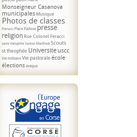
Monseigneur Casanova
municipales
Musique
Photos de classes
presse
Place Padoue
Pierucci
religion
Rue Colonel Feracci
Scouts
saint théophile
Santos Manfredi
Universite
uscc
st theophile
école
Vie pastorale
Vie militaire
élections
évêque