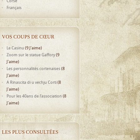
Corse
Français
VOS COUPS DE CŒUR
Le Casinu
(9 J'aime)
Zoom sur le statue Gaffory
(9
J'aime)
Les personnalités cortenaises
(8
J'aime)
A Rinascita di u vechju Corti
(8
J'aime)
Pour les 40ans de l’association
(8
J'aime)
LES PLUS CONSULTÉES