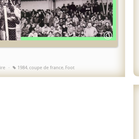
ire
1984
coupe de france
Foot
,
,