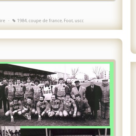
ire
1984
coupe de france
Foot
uscc
,
,
,