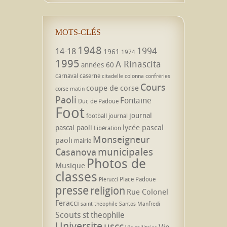
MOTS-CLÉS
1948
1994
14-18
1961
1974
1995
A Rinascita
années 60
carnaval
caserne
citadelle
colonna
confréries
Cours
coupe de corse
corse matin
Paoli
Fontaine
Duc de Padoue
Foot
journal
football
journal
lycée pascal
pascal paoli
Libération
Monseigneur
paoli
mairie
municipales
Casanova
Photos de
Musique
classes
Place Padoue
Pierucci
presse
religion
Rue Colonel
Feracci
saint théophile
Santos Manfredi
Scouts
st theophile
Universite
uscc