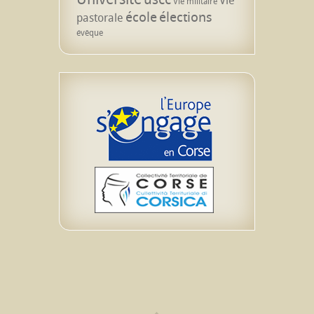
Vie
Vie militaire
école
élections
pastorale
évêque