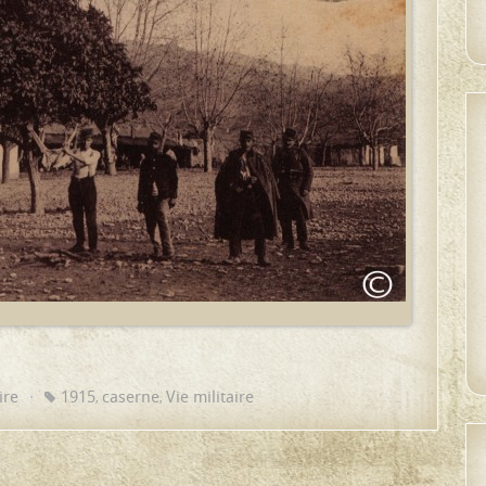
ire
1915
caserne
Vie militaire
,
,