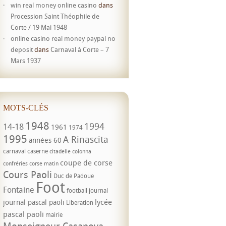
win real money online casino
dans
Procession Saint Théophile de
Corte / 19 Mai 1948
online casino real money paypal no
deposit
dans
Carnaval à Corte – 7
Mars 1937
MOTS-CLÉS
1948
1994
14-18
1961
1974
1995
A Rinascita
années 60
carnaval
caserne
citadelle
colonna
coupe de corse
confréries
corse matin
Cours Paoli
Duc de Padoue
Foot
Fontaine
football
journal
lycée
journal pascal paoli
Libération
pascal paoli
mairie
Monseigneur Casanova