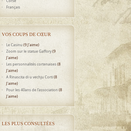
Corse
Français
VOS COUPS DE CŒUR
Le Casinu
(9 J'aime)
Zoom sur le statue Gaffory
(9
J'aime)
Les personnalités cortenaises
(8
J'aime)
A Rinascita di u vechju Corti
(8
J'aime)
Pour les 40ans de l’association
(8
J'aime)
LES PLUS CONSULTÉES