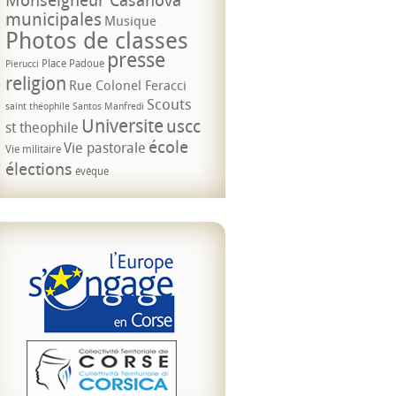
municipales
Musique
Photos de classes
presse
Place Padoue
Pierucci
religion
Rue Colonel Feracci
Scouts
saint théophile
Santos Manfredi
Universite
uscc
st theophile
école
Vie pastorale
Vie militaire
élections
évêque