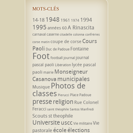
MOTS-CLÉS
1948
1994
14-18
1961
1974
1995
A Rinascita
années 60
carnaval
caserne
citadelle
colonna
confréries
Cours
coupe de corse
corse matin
Paoli
Fontaine
Duc de Padoue
Foot
journal
football
journal
lycée pascal
pascal paoli
Libération
Monseigneur
paoli
mairie
municipales
Casanova
Photos de
Musique
classes
Place Padoue
Pierucci
presse
religion
Rue Colonel
Feracci
saint théophile
Santos Manfredi
Scouts
st theophile
Universite
uscc
Vie
Vie militaire
école
élections
pastorale