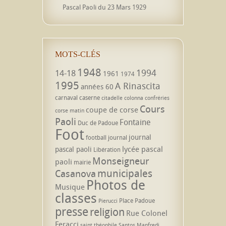
Pascal Paoli du 23 Mars 1929
MOTS-CLÉS
1948
1994
14-18
1961
1974
1995
A Rinascita
années 60
carnaval
caserne
citadelle
colonna
confréries
Cours
coupe de corse
corse matin
Paoli
Fontaine
Duc de Padoue
Foot
journal
football
journal
lycée pascal
pascal paoli
Libération
Monseigneur
paoli
mairie
municipales
Casanova
Photos de
Musique
classes
Place Padoue
Pierucci
presse
religion
Rue Colonel
Feracci
saint théophile
Santos Manfredi