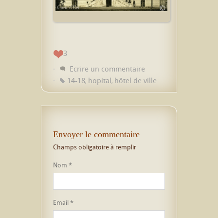
3
Ecrire un commentaire
14-18
hopital
hôtel de ville
,
,
Envoyer le commentaire
Champs obligatoire à remplir
Nom
*
Email
*