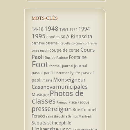
MOTS-CLÉS
1948
1994
14-18
1961
1974
1995
A Rinascita
années 60
carnaval
caserne
citadelle
colonna
confréries
Cours
coupe de corse
corse matin
Paoli
Fontaine
Duc de Padoue
Foot
journal
football
journal
lycée pascal
pascal paoli
Libération
Monseigneur
paoli
mairie
municipales
Casanova
Photos de
Musique
classes
Place Padoue
Pierucci
presse
religion
Rue Colonel
Feracci
saint théophile
Santos Manfredi
Scouts
st theophile
Universite
uscc
Vie