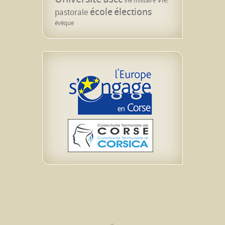
Vie militaire
école
élections
pastorale
évêque