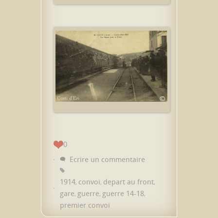
0
Ecrire un commentaire
1914
convoi
depart au front
,
,
,
gare
guerre
guerre 14-18
,
,
,
premier convoi