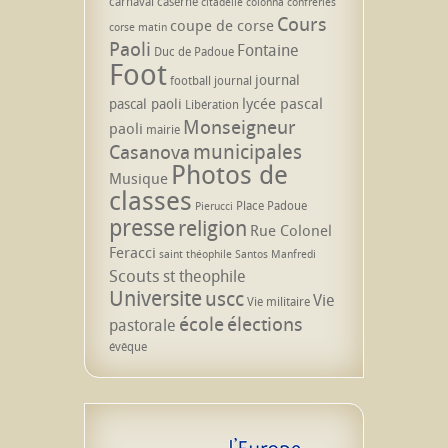
carnaval
caserne
citadelle
colonna
confréries
Cours
coupe de corse
corse matin
Paoli
Fontaine
Duc de Padoue
Foot
journal
football
journal
lycée pascal
pascal paoli
Libération
Monseigneur
paoli
mairie
municipales
Casanova
Photos de
Musique
classes
Place Padoue
Pierucci
presse
religion
Rue Colonel
Feracci
saint théophile
Santos Manfredi
Scouts
st theophile
Universite
uscc
Vie
Vie militaire
école
élections
pastorale
évêque