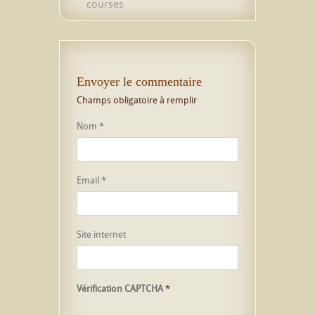
courses
Envoyer le commentaire
Champs obligatoire à remplir
Nom
*
Email
*
Site internet
Vérification CAPTCHA
*