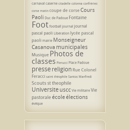
carnaval
caserne
citadelle
colonna
confréries
Cours
coupe de corse
corse matin
Paoli
Fontaine
Duc de Padoue
Foot
journal
football
journal
lycée pascal
pascal paoli
Libération
Monseigneur
paoli
mairie
municipales
Casanova
Photos de
Musique
classes
Place Padoue
Pierucci
presse
religion
Rue Colonel
Feracci
saint théophile
Santos Manfredi
Scouts
st theophile
Universite
uscc
Vie
Vie militaire
école
élections
pastorale
évêque