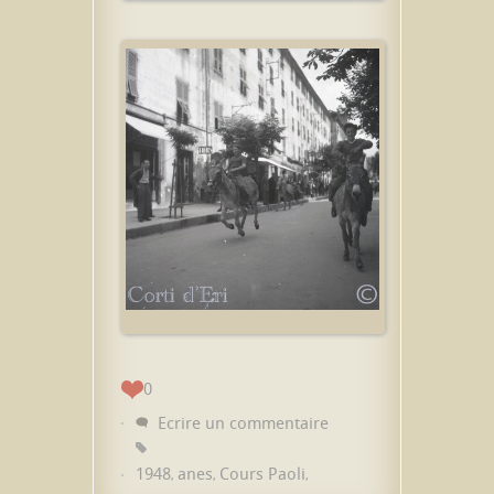
0
Ecrire un commentaire
1948
anes
Cours Paoli
,
,
,