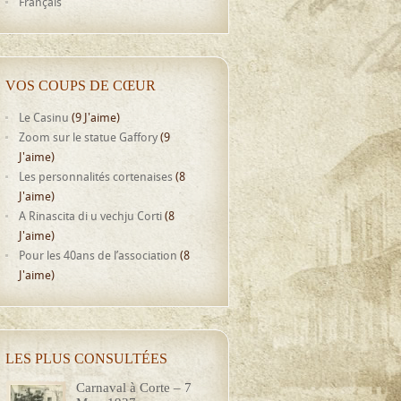
Français
VOS COUPS DE CŒUR
Le Casinu
(9 J'aime)
Zoom sur le statue Gaffory
(9
J'aime)
Les personnalités cortenaises
(8
J'aime)
A Rinascita di u vechju Corti
(8
J'aime)
Pour les 40ans de l’association
(8
J'aime)
LES PLUS CONSULTÉES
Carnaval à Corte – 7