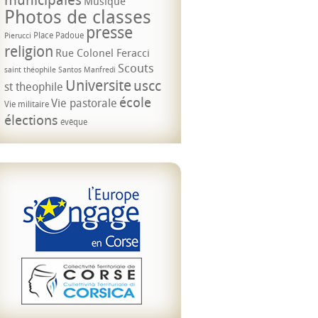
Musique
Photos de classes
presse
Place Padoue
Pierucci
religion
Rue Colonel Feracci
Scouts
saint théophile
Santos Manfredi
Universite
uscc
st theophile
école
Vie pastorale
Vie militaire
élections
évêque