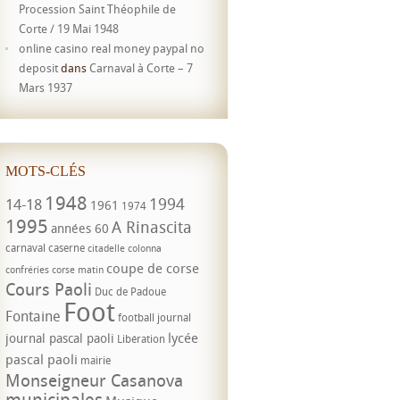
Procession Saint Théophile de
Corte / 19 Mai 1948
online casino real money paypal no
deposit
dans
Carnaval à Corte – 7
Mars 1937
MOTS-CLÉS
1948
1994
14-18
1961
1974
1995
A Rinascita
années 60
carnaval
caserne
citadelle
colonna
coupe de corse
confréries
corse matin
Cours Paoli
Duc de Padoue
Foot
Fontaine
football
journal
lycée
journal pascal paoli
Libération
pascal paoli
mairie
Monseigneur Casanova
municipales