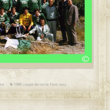
ire
1980
coupe de corse
Foot
uscc
,
,
,