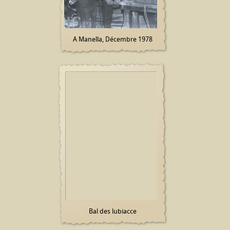
A Manella, Décembre 1978
Bal des lubiacce