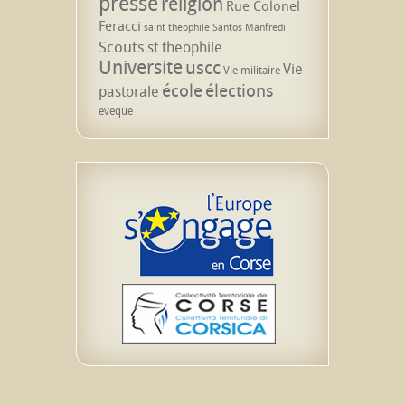
presse
religion
Rue Colonel
Feracci
saint théophile
Santos Manfredi
Scouts
st theophile
Universite
uscc
Vie
Vie militaire
école
élections
pastorale
évêque