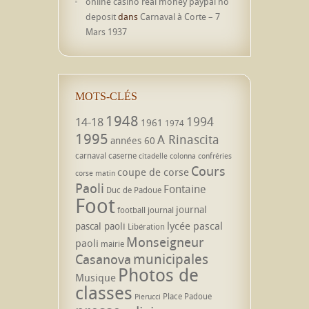
online casino real money paypal no
deposit
dans
Carnaval à Corte – 7
Mars 1937
MOTS-CLÉS
1948
1994
14-18
1961
1974
1995
A Rinascita
années 60
carnaval
caserne
citadelle
colonna
confréries
Cours
coupe de corse
corse matin
Paoli
Fontaine
Duc de Padoue
Foot
journal
football
journal
lycée pascal
pascal paoli
Libération
Monseigneur
paoli
mairie
municipales
Casanova
Photos de
Musique
classes
Place Padoue
Pierucci