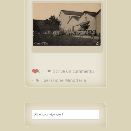
0
Scrive un cummentu
Liberazione
Minotteria
,