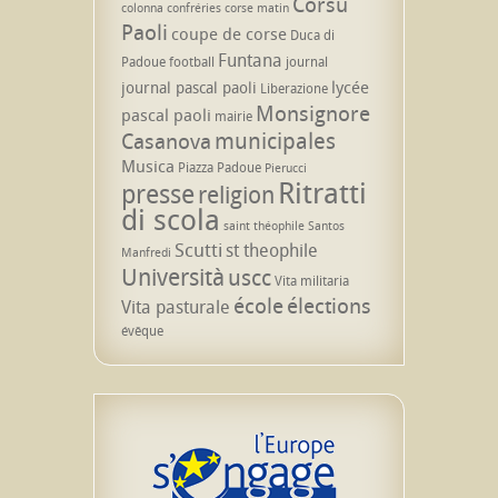
Corsu
colonna
confréries
corse matin
Paoli
coupe de corse
Duca di
Funtana
Padoue
football
journal
lycée
journal pascal paoli
Liberazione
Monsignore
pascal paoli
mairie
municipales
Casanova
Musica
Piazza Padoue
Pierucci
Ritratti
presse
religion
di scola
saint théophile
Santos
Scutti
st theophile
Manfredi
Università
uscc
Vita militaria
école
élections
Vita pasturale
évêque