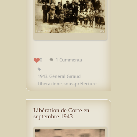
0
1 Cummentu
1943
Général Giraud
,
,
Liberazione
sous-préfecture
,
Libération de Corte en
septembre 1943