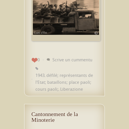
0
Scrive un cummentu
1943
défilé; représentants de
,
l'Etat; bataillons; place paoli;
cours paoli;
Liberazione
,
Cantonnement de la
Minoterie