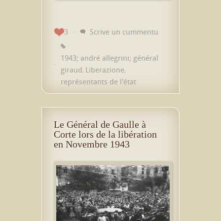
3
Scrive un cummentu
1943; andré allegrini; général
giraud
Liberazione
,
,
représentants de l'état
Le Général de Gaulle à
Corte lors de la libération
en Novembre 1943