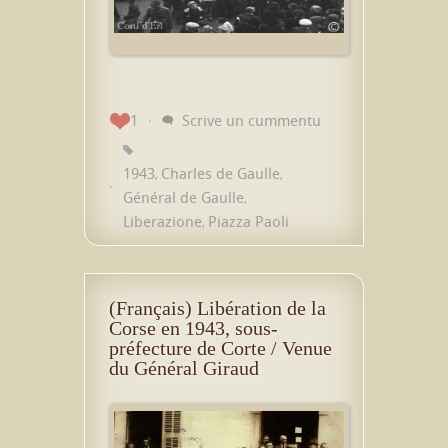
1
Scrive un cummentu
1943
Charles de Gaulle
,
,
Général de Gaulle
,
Liberazione
Piazza Paoli
,
(Français) Libération de la
Corse en 1943, sous-
préfecture de Corte / Venue
du Général Giraud