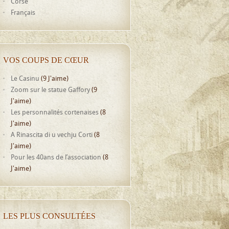
Corse
Français
VOS COUPS DE CŒUR
Le Casinu
(9 J'aime)
Zoom sur le statue Gaffory
(9
J'aime)
Les personnalités cortenaises
(8
J'aime)
A Rinascita di u vechju Corti
(8
J'aime)
Pour les 40ans de l’association
(8
J'aime)
LES PLUS CONSULTÉES