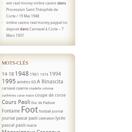
win real money online casino
dans
Procession Saint Théophile de
Corte / 19 Mai 1948
online casino real money paypal no
deposit
dans
Carnaval à Corte – 7
Mars 1937
MOTS-CLÉS
1948
1994
14-18
1961
1974
1995
A Rinascita
années 60
carnaval
caserne
citadelle
colonna
coupe de corse
confréries
corse matin
Cours Paoli
Duc de Padoue
Foot
Fontaine
football
journal
lycée
journal pascal paoli
Libération
pascal paoli
mairie
Monseigneur Casanova