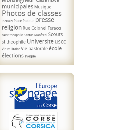
municipales
Musique
Photos de classes
presse
Place Padoue
Pierucci
religion
Rue Colonel Feracci
Scouts
saint théophile
Santos Manfredi
Universite
uscc
st theophile
école
Vie pastorale
Vie militaire
élections
évêque