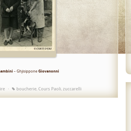
ambini
– Ghjisippone
Giovanonni
ire
boucherie
Cours Paoli
zuccarelli
,
,