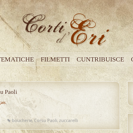
TEMATICHE
FILMETTI
CUNTRIBUISCE
u Paoli
çais
.
u
boucherie
Corsu Paoli
zuccarelli
,
,