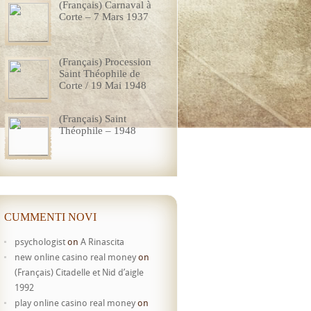
(Français) Carnaval à
Corte – 7 Mars 1937
(Français) Procession
Saint Théophile de
Corte / 19 Mai 1948
(Français) Saint
Théophile – 1948
CUMMENTI NOVI
psychologist
on
A Rinascita
new online casino real money
on
(Français) Citadelle et Nid d’aigle
1992
play online casino real money
on