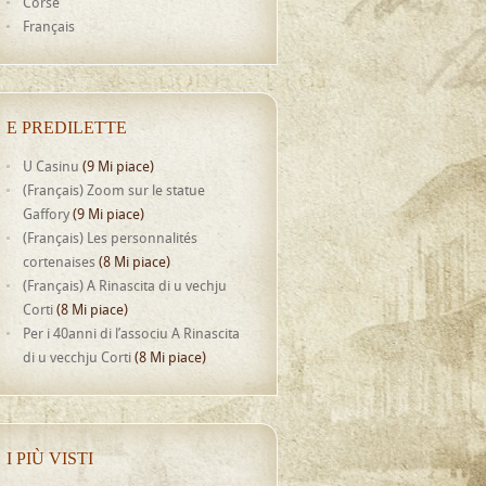
Corse
Français
E PREDILETTE
U Casinu
(9 Mi piace)
(Français) Zoom sur le statue
Gaffory
(9 Mi piace)
(Français) Les personnalités
cortenaises
(8 Mi piace)
(Français) A Rinascita di u vechju
Corti
(8 Mi piace)
Per i 40anni di l’associu A Rinascita
di u vecchju Corti
(8 Mi piace)
I PIÙ VISTI