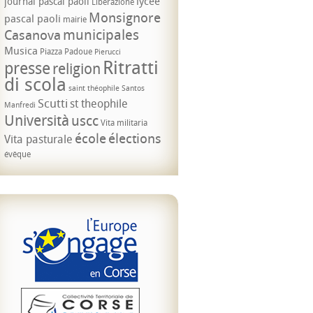
lycée
journal pascal paoli
Liberazione
Monsignore
pascal paoli
mairie
municipales
Casanova
Musica
Piazza Padoue
Pierucci
Ritratti
presse
religion
di scola
saint théophile
Santos
Scutti
st theophile
Manfredi
Università
uscc
Vita militaria
école
élections
Vita pasturale
évêque