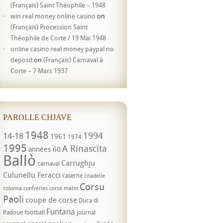
(Français) Saint Théophile – 1948
win real money online casino
on
(Français) Procession Saint
Théophile de Corte / 19 Mai 1948
online casino real money paypal no
deposit
on
(Français) Carnaval à
Corte – 7 Mars 1937
PAROLLE CHJAVE
1948
1994
14-18
1961
1974
1995
A Rinascita
années 60
Ballò
Carrughju
carnaval
Culunellu Feracci
caserne
citadelle
Corsu
colonna
confréries
corse matin
Paoli
coupe de corse
Duca di
Funtana
Padoue
football
journal