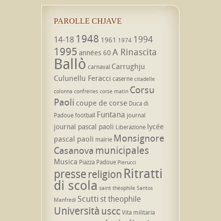
PAROLLE CHJAVE
1948
1994
14-18
1961
1974
1995
A Rinascita
années 60
Ballò
Carrughju
carnaval
Culunellu Feracci
caserne
citadelle
Corsu
colonna
confréries
corse matin
Paoli
coupe de corse
Duca di
Funtana
Padoue
football
journal
lycée
journal pascal paoli
Liberazione
Monsignore
pascal paoli
mairie
municipales
Casanova
Musica
Piazza Padoue
Pierucci
Ritratti
presse
religion
di scola
saint théophile
Santos
Scutti
st theophile
Manfredi
Università
uscc
Vita militaria