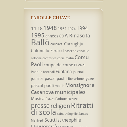
PAROLLE CHJAVE
1948
1994
14-18
1961
1974
1995
A Rinascita
années 60
Ballò
Carrughju
carnaval
Culunellu Feracci
caserne
citadelle
Corsu
colonna
confréries
corse matin
Paoli
coupe de corse
Duca di
Funtana
Padoue
football
journal
lycée
journal pascal paoli
Liberazione
Monsignore
pascal paoli
mairie
municipales
Casanova
Musica
Piazza Padoue
Pierucci
Ritratti
presse
religion
di scola
saint théophile
Santos
Scutti
st theophile
Manfredi
Università
uscc