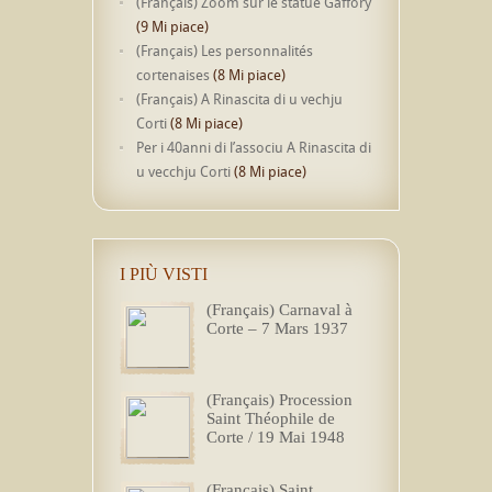
(Français) Zoom sur le statue Gaffory
(9 Mi piace)
(Français) Les personnalités
cortenaises
(8 Mi piace)
(Français) A Rinascita di u vechju
Corti
(8 Mi piace)
Per i 40anni di l’associu A Rinascita di
u vecchju Corti
(8 Mi piace)
I PIÙ VISTI
(Français) Carnaval à
Corte – 7 Mars 1937
(Français) Procession
Saint Théophile de
Corte / 19 Mai 1948
(Français) Saint