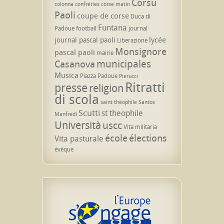
Corsu
colonna
confréries
corse matin
Paoli
coupe de corse
Duca di
Funtana
Padoue
football
journal
lycée
journal pascal paoli
Liberazione
Monsignore
pascal paoli
mairie
municipales
Casanova
Musica
Piazza Padoue
Pierucci
Ritratti
presse
religion
di scola
saint théophile
Santos
Scutti
st theophile
Manfredi
Università
uscc
Vita militaria
école
élections
Vita pasturale
évêque