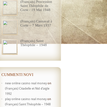
(Français) Procession
Saint Théophile de
Corte / 19 Mai 1948
(Français) Carnaval à
Corte – 7 Mars 1937
(Français) Saint
Théophile – 1948
CUMMENTI NOVI
new online casino real money
on
(Français) Citadelle et Nid d’aigle
1992
play online casino real money
on
(Français) Saint Théophile – 1948