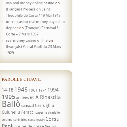
win real money online casino
on
(Français) Procession Saint
Théophile de Corte / 19 Mai 1948
online casino real money paypal no
deposit
on
(Français) Carnaval à
Corte – 7 Mars 1937
real money casino online
on
(Français) Pascal Paoli du 23 Mars
1929
PAROLLE CHJAVE
1948
1994
14-18
1961
1974
1995
A Rinascita
années 60
Ballò
Carrughju
carnaval
Culunellu Feracci
caserne
citadelle
Corsu
colonna
confréries
corse matin
Paoli
coupe de corse
Duca di