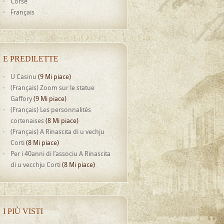
Corse
Français
E PREDILETTE
U Casinu
(9 Mi piace)
(Français) Zoom sur le statue
Gaffory
(9 Mi piace)
(Français) Les personnalités
cortenaises
(8 Mi piace)
(Français) A Rinascita di u vechju
Corti
(8 Mi piace)
Per i 40anni di l’associu A Rinascita
di u vecchju Corti
(8 Mi piace)
I PIÙ VISTI