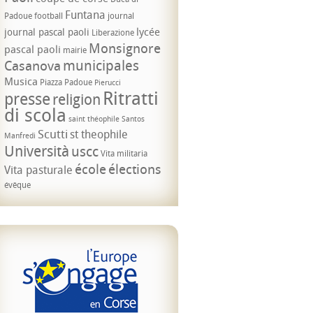
Funtana
Padoue
football
journal
lycée
journal pascal paoli
Liberazione
Monsignore
pascal paoli
mairie
municipales
Casanova
Musica
Piazza Padoue
Pierucci
Ritratti
presse
religion
di scola
saint théophile
Santos
Scutti
st theophile
Manfredi
Università
uscc
Vita militaria
école
élections
Vita pasturale
évêque