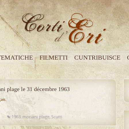
TEMATICHE
FILMETTI
CUNTRIBUISCE
ani plage le 31 décembre 1963
çais
.
u
1963
moriani plage
Scutti
,
,