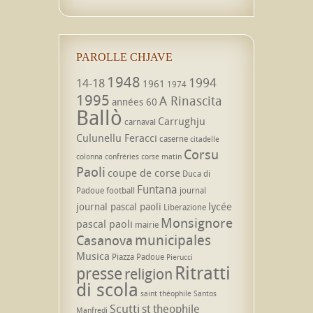
PAROLLE CHJAVE
1948
1994
14-18
1961
1974
1995
A Rinascita
années 60
Ballò
Carrughju
carnaval
Culunellu Feracci
caserne
citadelle
Corsu
colonna
confréries
corse matin
Paoli
coupe de corse
Duca di
Funtana
Padoue
football
journal
lycée
journal pascal paoli
Liberazione
Monsignore
pascal paoli
mairie
municipales
Casanova
Musica
Piazza Padoue
Pierucci
Ritratti
presse
religion
di scola
saint théophile
Santos
Scutti
st theophile
Manfredi