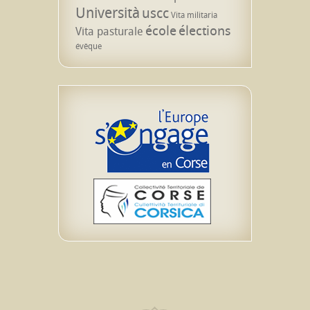
Università
uscc
Vita militaria
école
élections
Vita pasturale
évêque