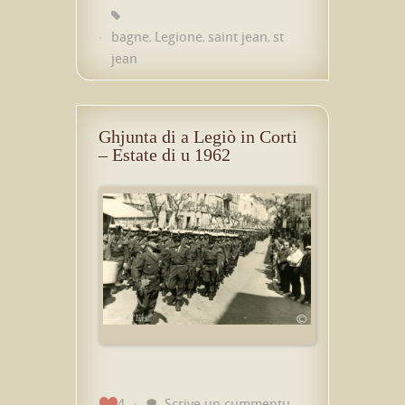
bagne
Legione
saint jean
st
,
,
,
jean
Ghjunta di a Legiò in Corti
– Estate di u 1962
4
Scrive un cummentu