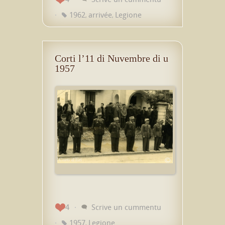
1962
arrivée
Legione
,
,
Corti l’11 di Nuvembre di u
1957
4
Scrive un cummentu
1957
Legione
,