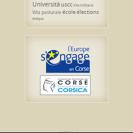
Università
uscc
Vita militaria
école
élections
Vita pasturale
évêque