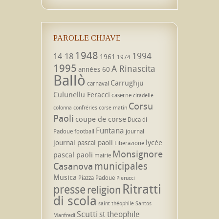
PAROLLE CHJAVE
1948
1994
14-18
1961
1974
1995
A Rinascita
années 60
Ballò
Carrughju
carnaval
Culunellu Feracci
caserne
citadelle
Corsu
colonna
confréries
corse matin
Paoli
coupe de corse
Duca di
Funtana
Padoue
football
journal
lycée
journal pascal paoli
Liberazione
Monsignore
pascal paoli
mairie
municipales
Casanova
Musica
Piazza Padoue
Pierucci
Ritratti
presse
religion
di scola
saint théophile
Santos
Scutti
st theophile
Manfredi