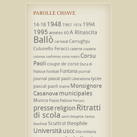
PAROLLE CHJAVE
1948
1994
14-18
1961
1974
1995
A Rinascita
années 60
Ballò
Carrughju
carnaval
Culunellu Feracci
caserne
citadelle
Corsu
colonna
confréries
corse matin
Paoli
coupe de corse
Duca di
Funtana
Padoue
football
journal
lycée
journal pascal paoli
Liberazione
Monsignore
pascal paoli
mairie
municipales
Casanova
Musica
Piazza Padoue
Pierucci
Ritratti
presse
religion
di scola
saint théophile
Santos
Scutti
st theophile
Manfredi
Università
uscc
Vita militaria