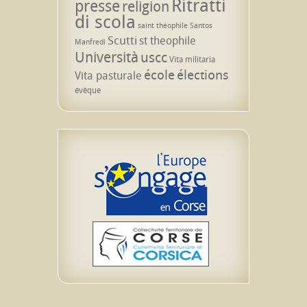
Ritratti
presse
religion
di scola
saint théophile
Santos
Scutti
st theophile
Manfredi
Università
uscc
Vita militaria
école
élections
Vita pasturale
évêque