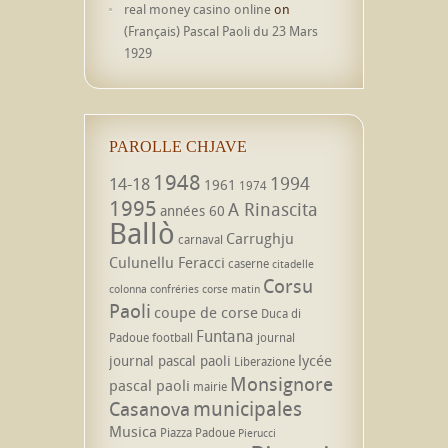
real money casino online
on
(Français) Pascal Paoli du 23 Mars
1929
PAROLLE CHJAVE
1948
1994
14-18
1961
1974
1995
A Rinascita
années 60
Ballò
Carrughju
carnaval
Culunellu Feracci
caserne
citadelle
Corsu
colonna
confréries
corse matin
Paoli
coupe de corse
Duca di
Funtana
Padoue
football
journal
lycée
journal pascal paoli
Liberazione
Monsignore
pascal paoli
mairie
municipales
Casanova
Musica
Piazza Padoue
Pierucci