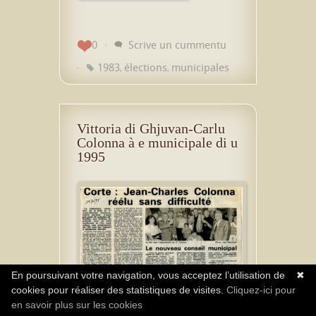
0
Scrive un cummentu
1983
élections
municipales
,
,
Vittoria di Ghjuvan-Carlu
Colonna à e municipale di u
1995
En poursuivant votre navigation, vous acceptez l’utilisation de
✖
cookies pour réaliser des statistiques de visites.
Cliquez-ici pour
en savoir plus sur les cookies