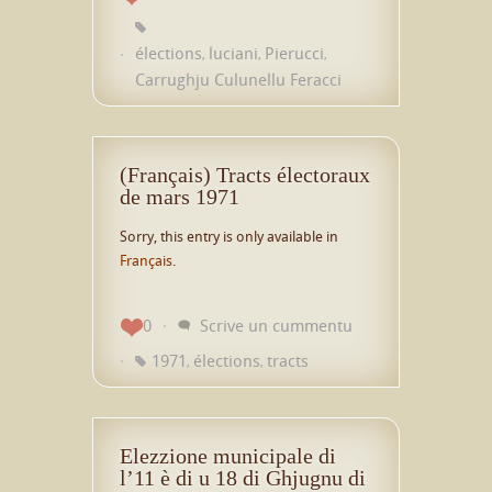
élections
luciani
Pierucci
,
,
,
Carrughju Culunellu Feracci
(Français) Tracts électoraux
de mars 1971
Sorry, this entry is only available in
Français
.
0
Scrive un cummentu
1971
élections
tracts
,
,
Elezzione municipale di
l’11 è di u 18 di Ghjugnu di