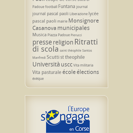
Funtana
Padoue
football
journal
lycée
journal pascal paoli
Liberazione
Monsignore
pascal paoli
mairie
municipales
Casanova
Musica
Piazza Padoue
Pierucci
Ritratti
presse
religion
di scola
saint théophile
Santos
Scutti
st theophile
Manfredi
Università
uscc
Vita militaria
école
élections
Vita pasturale
évêque