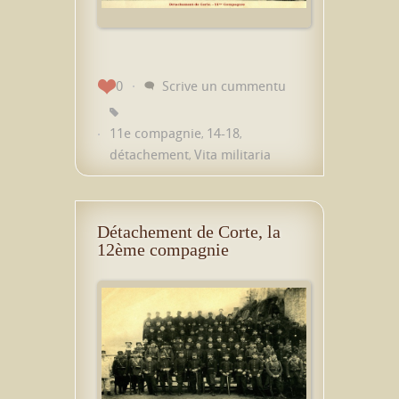
0
Scrive un cummentu
11e compagnie
14-18
,
,
détachement
Vita militaria
,
Détachement de Corte, la
12ème compagnie