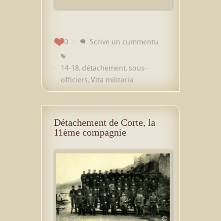
0
Scrive un cummentu
14-18
détachement
sous-
,
,
officiers
Vita militaria
,
Détachement de Corte, la
11ème compagnie