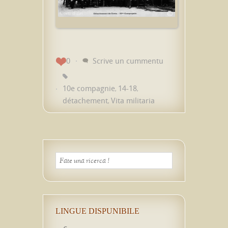
0
Scrive un cummentu
10e compagnie
14-18
,
,
détachement
Vita militaria
,
LINGUE DISPUNIBILE