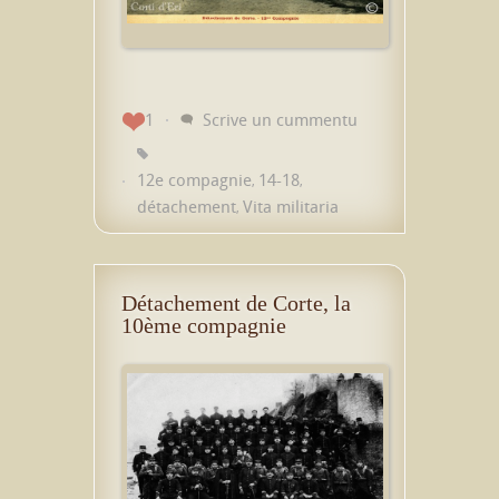
1
Scrive un cummentu
12e compagnie
14-18
,
,
détachement
Vita militaria
,
Détachement de Corte, la
10ème compagnie