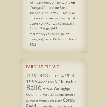
win real money online casino
on
(Français) Procession Saint
Théophile de Corte / 19 Mai 1948
online casino real money paypal no
deposit
on
(Français) Carnaval à
Corte – 7 Mars 1937
real money casino online
on
(Français) Pascal Paoli du 23 Mars
1929
PAROLLE CHJAVE
1948
1994
14-18
1961
1974
1995
A Rinascita
années 60
Ballò
Carrughju
carnaval
Culunellu Feracci
caserne
citadelle
Corsu
colonna
confréries
corse matin
Paoli
coupe de corse
Duca di