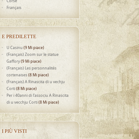
Corse
Français
E PREDILETTE
U Casinu
(9 Mi piace)
(Français) Zoom sur le statue
Gaffory
(9 Mi piace)
(Français) Les personnalités
cortenaises
(8 Mi piace)
(Français) A Rinascita di u vechju
Corti
(8 Mi piace)
Per i 40anni di l’associu A Rinascita
di u vecchju Corti
(8 Mi piace)
I PIÙ VISTI