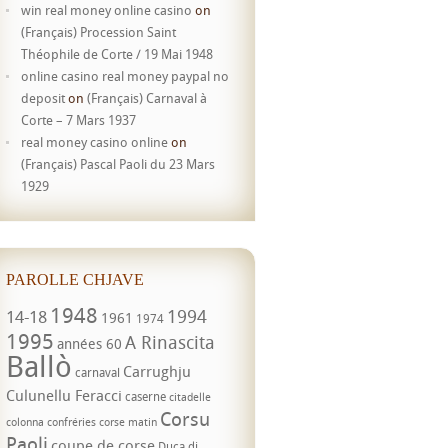
win real money online casino
on
(Français) Procession Saint
Théophile de Corte / 19 Mai 1948
online casino real money paypal no
deposit
on
(Français) Carnaval à
Corte – 7 Mars 1937
real money casino online
on
(Français) Pascal Paoli du 23 Mars
1929
PAROLLE CHJAVE
1948
1994
14-18
1961
1974
1995
A Rinascita
années 60
Ballò
Carrughju
carnaval
Culunellu Feracci
caserne
citadelle
Corsu
colonna
confréries
corse matin
Paoli
coupe de corse
Duca di