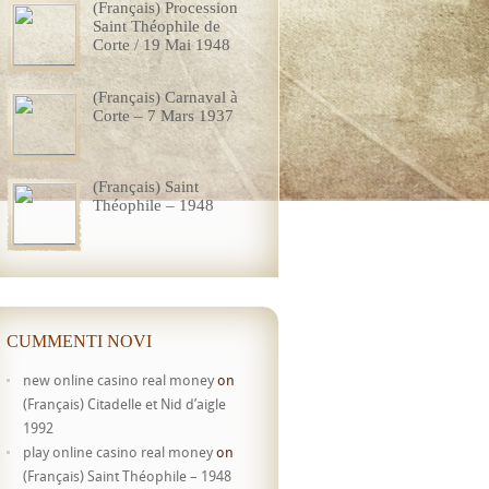
(Français) Procession
Saint Théophile de
Corte / 19 Mai 1948
(Français) Carnaval à
Corte – 7 Mars 1937
(Français) Saint
Théophile – 1948
CUMMENTI NOVI
new online casino real money
on
(Français) Citadelle et Nid d’aigle
1992
play online casino real money
on
(Français) Saint Théophile – 1948