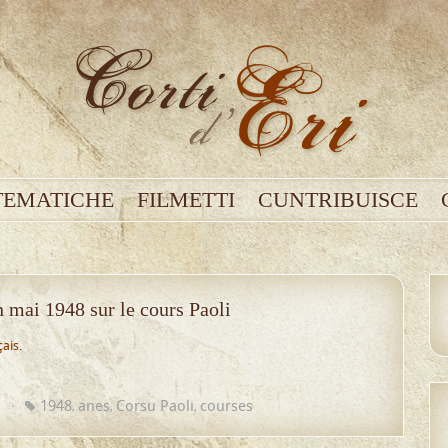
TEMATICHE
FILMETTI
CUNTRIBUISCE
 mai 1948 sur le cours Paoli
çais
.
u
1948
anes
Corsu Paoli
courses
,
,
,