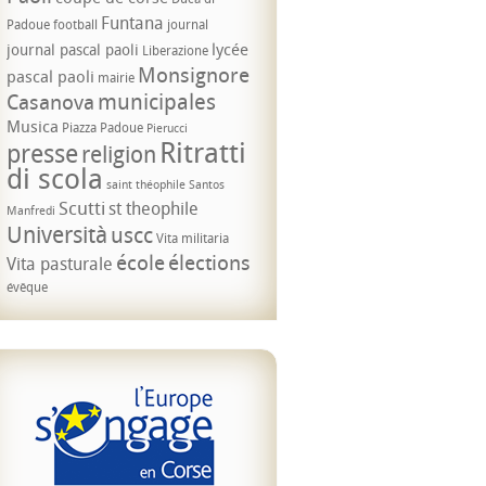
Funtana
Padoue
football
journal
lycée
journal pascal paoli
Liberazione
Monsignore
pascal paoli
mairie
municipales
Casanova
Musica
Piazza Padoue
Pierucci
Ritratti
presse
religion
di scola
saint théophile
Santos
Scutti
st theophile
Manfredi
Università
uscc
Vita militaria
école
élections
Vita pasturale
évêque