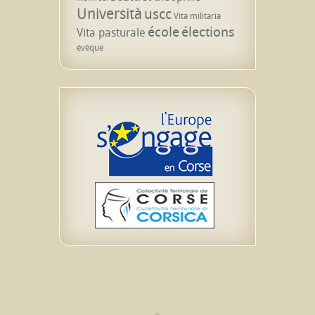
Università
uscc
Vita militaria
école
élections
Vita pasturale
évêque