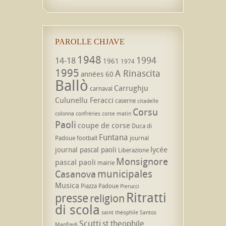
PAROLLE CHJAVE
1948
1994
14-18
1961
1974
1995
A Rinascita
années 60
Ballò
Carrughju
carnaval
Culunellu Feracci
caserne
citadelle
Corsu
colonna
confréries
corse matin
Paoli
coupe de corse
Duca di
Funtana
Padoue
football
journal
lycée
journal pascal paoli
Liberazione
Monsignore
pascal paoli
mairie
municipales
Casanova
Musica
Piazza Padoue
Pierucci
Ritratti
presse
religion
di scola
saint théophile
Santos
Scutti
st theophile
Manfredi