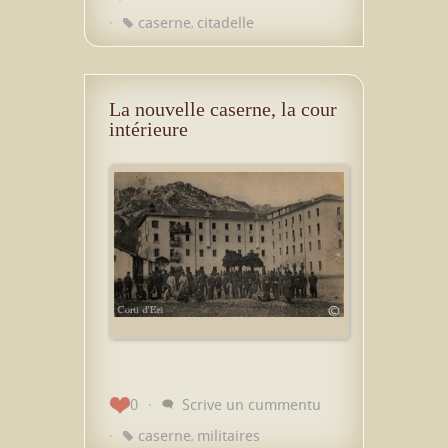
caserne
citadelle
,
La nouvelle caserne, la cour
intérieure
0
Scrive un cummentu
caserne
militaires
,