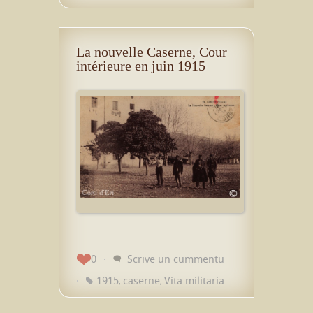
La nouvelle Caserne, Cour
intérieure en juin 1915
0
Scrive un cummentu
1915
caserne
Vita militaria
,
,