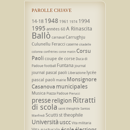
PAROLLE CHJAVE
1948
1994
14-18
1961
1974
1995
A Rinascita
années 60
Ballò
Carrughju
carnaval
Culunellu Feracci
caserne
citadelle
Corsu
colonna
confréries
corse matin
Paoli
coupe de corse
Duca di
Funtana
Padoue
football
journal
lycée
journal pascal paoli
Liberazione
Monsignore
pascal paoli
mairie
municipales
Casanova
Musica
Piazza Padoue
Pierucci
Ritratti
presse
religion
di scola
saint théophile
Santos
Scutti
st theophile
Manfredi
Università
uscc
Vita militaria
école
élections
Vita pasturale