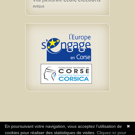
évêque
En poursuivant votre navigation, vous acceptez l’utilisation de
✖
cookies pour réaliser des statistiques de visites.
Cliquez-ici pour
Realisazione Impresa Neuromediasoft – Diritti