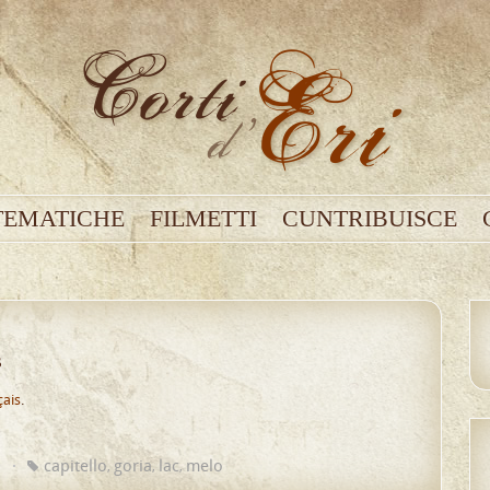
TEMATICHE
FILMETTI
CUNTRIBUISCE
s
çais
.
u
capitello
goria
lac
melo
,
,
,