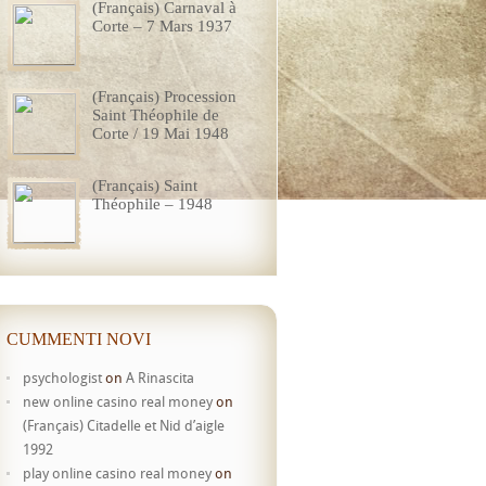
(Français) Carnaval à
Corte – 7 Mars 1937
(Français) Procession
Saint Théophile de
Corte / 19 Mai 1948
(Français) Saint
Théophile – 1948
CUMMENTI NOVI
psychologist
on
A Rinascita
new online casino real money
on
(Français) Citadelle et Nid d’aigle
1992
play online casino real money
on