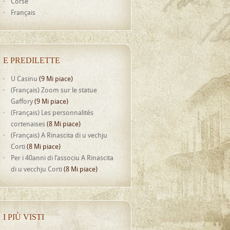
Corse
Français
E PREDILETTE
U Casinu
(9 Mi piace)
(Français) Zoom sur le statue
Gaffory
(9 Mi piace)
(Français) Les personnalités
cortenaises
(8 Mi piace)
(Français) A Rinascita di u vechju
Corti
(8 Mi piace)
Per i 40anni di l’associu A Rinascita
di u vecchju Corti
(8 Mi piace)
I PIÙ VISTI