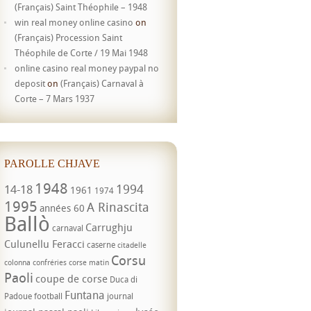
(Français) Saint Théophile – 1948
win real money online casino
on
(Français) Procession Saint
Théophile de Corte / 19 Mai 1948
online casino real money paypal no
deposit
on
(Français) Carnaval à
Corte – 7 Mars 1937
PAROLLE CHJAVE
1948
1994
14-18
1961
1974
1995
A Rinascita
années 60
Ballò
Carrughju
carnaval
Culunellu Feracci
caserne
citadelle
Corsu
colonna
confréries
corse matin
Paoli
coupe de corse
Duca di
Funtana
Padoue
football
journal