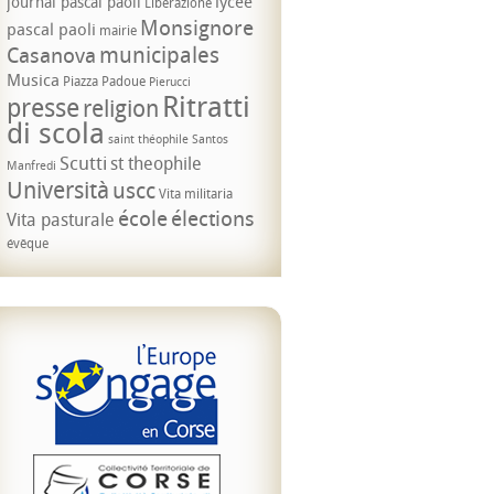
lycée
journal pascal paoli
Liberazione
Monsignore
pascal paoli
mairie
municipales
Casanova
Musica
Piazza Padoue
Pierucci
Ritratti
presse
religion
di scola
saint théophile
Santos
Scutti
st theophile
Manfredi
Università
uscc
Vita militaria
école
élections
Vita pasturale
évêque