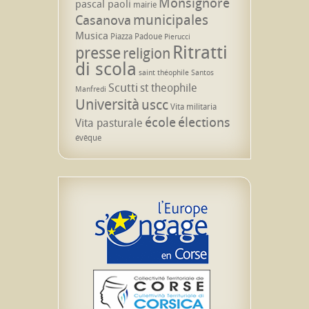
Monsignore
pascal paoli
mairie
municipales
Casanova
Musica
Piazza Padoue
Pierucci
Ritratti
presse
religion
di scola
saint théophile
Santos
Scutti
st theophile
Manfredi
Università
uscc
Vita militaria
école
élections
Vita pasturale
évêque