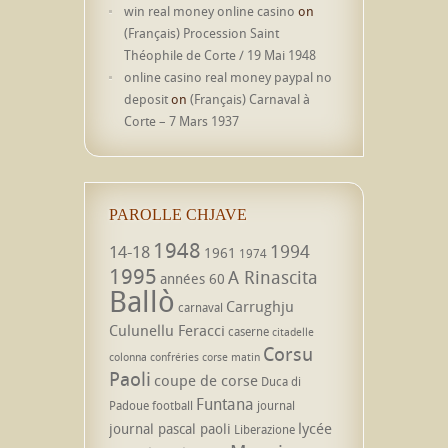
win real money online casino
on
(Français) Procession Saint
Théophile de Corte / 19 Mai 1948
online casino real money paypal no
deposit
on
(Français) Carnaval à
Corte – 7 Mars 1937
PAROLLE CHJAVE
1948
1994
14-18
1961
1974
1995
A Rinascita
années 60
Ballò
Carrughju
carnaval
Culunellu Feracci
caserne
citadelle
Corsu
colonna
confréries
corse matin
Paoli
coupe de corse
Duca di
Funtana
Padoue
football
journal
lycée
journal pascal paoli
Liberazione