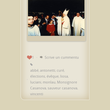
1
Scrive un cummentu
abbé
antonetti
curé
,
,
,
élections
évêque
liosa
,
,
,
luciani
monlau
Monsignore
,
,
Casanova
sauveur casanova
,
,
vincenti