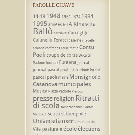
PAROLLE CHJAVE
1948
1994
14-18
1961
1974
1995
A Rinascita
années 60
Ballò
Carrughju
carnaval
Culunellu Feracci
caserne
citadelle
Corsu
colonna
confréries
corse matin
Paoli
coupe de corse
Duca di
Funtana
Padoue
football
journal
lycée
journal pascal paoli
Liberazione
Monsignore
pascal paoli
mairie
municipales
Casanova
Musica
Piazza Padoue
Pierucci
Ritratti
presse
religion
di scola
saint théophile
Santos
Scutti
st theophile
Manfredi
Università
uscc
Vita militaria
école
élections
Vita pasturale